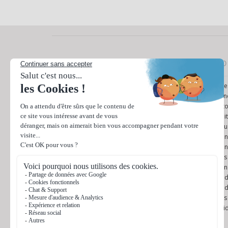
Nos produits
Info
Cartes de visite
Ques
Tampons encreurs
Cond
Etiquettes et Autocollants
Ret
Flyers
Poli
Brochures / Documents
Nous
Enveloppes
Mon
Têtes de lettre
Mon
Bloc notes
Mes
Cartes de correspondance
Plan
Affiches
Modè
Bâches
Modè
Kakémono
Avis
Dépliants / Plaquettes
Gui
Marque-pages