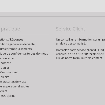
 pratique
Service Client
tions / Réponses
Un conseil, une information sur un p
un devis personnalisé...
itions générales de vente
ours et remboursements
Contactez notre service client du lundi
tique de confidentialité des données
vendredi de 9h à 13h :
01 72 95 18 19
Ou via notre
formulaire de contact
.
 contacter
 compte
 panier
 Commandes
 du site
les cartes de visite
les personnalisables
 client
des Ooprint