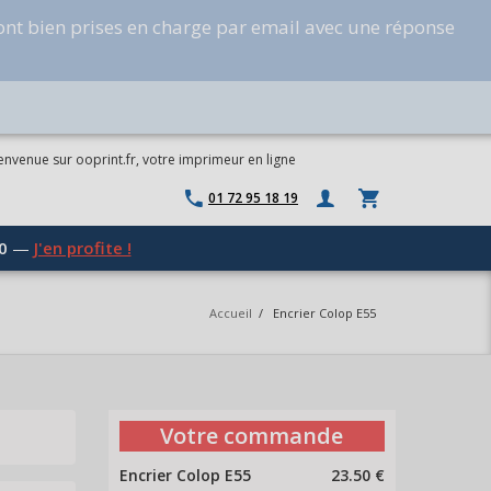
ont bien prises en charge par email avec une réponse
envenue sur ooprint.fr, votre imprimeur en ligne
01 72 95 18 19
0
—
J'en profite !
Accueil
/
Encrier Colop E55
Votre commande
Encrier Colop E55
23.50 €