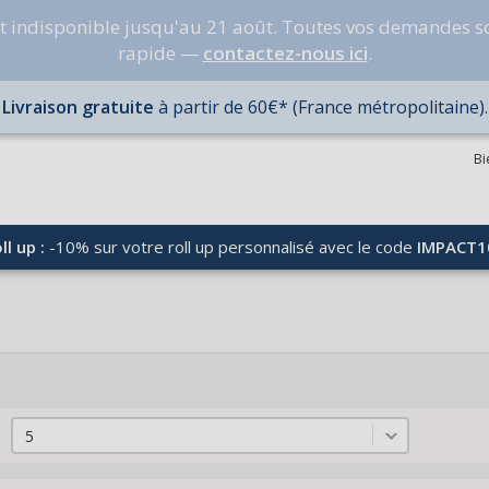
nt indisponible jusqu'au 21 août. Toutes vos demandes s
rapide —
contactez-nous ici
.
Livraison gratuite
à partir de 60€* (France métropolitaine).
Bi
ll up :
-10% sur votre roll up personnalisé avec le code
IMPACT1
5