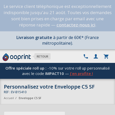
Le service client téléphonique est exceptionnellement
indisponible jusqu'au 21 août. Toutes vos demandes
sont bien prises en charge par email avec une
réponse rapide —
contactez-nous ici
.
Livraison gratuite
à partir de 60€* (France
métropolitaine).
RETOUR
Offre spéciale roll up :
-10% sur votre roll up personnalisé
avec le code
IMPACT10
—
J'en profite !
Personnalisez votre Enveloppe C5 SF
REF : EV-B15410
Accueil
/
Enveloppe C5 SF