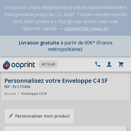
Le service client téléphonique est exceptionnellement
indisponible jusqu'au 21 août. Toutes vos demandes
sont bien prises en charge par email avec une
réponse rapide —
contactez-nous ici
.
Livraison gratuite
à partir de 60€* (France
métropolitaine).
RETOUR
Personnalisez votre Enveloppe C4 SF
REF : EV-C15406
Accueil
/
Enveloppe C4 SF
Personnaliser mon produit