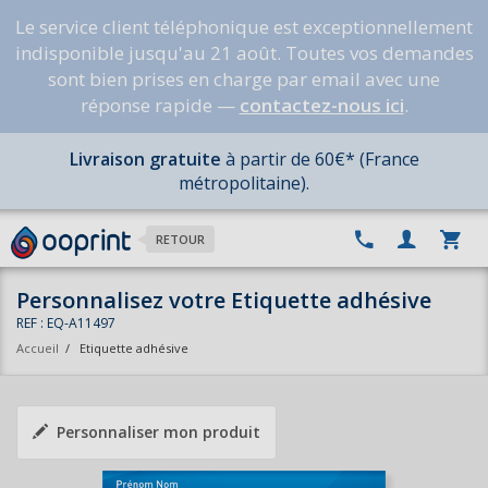
Le service client téléphonique est exceptionnellement
indisponible jusqu'au 21 août. Toutes vos demandes
sont bien prises en charge par email avec une
réponse rapide —
contactez-nous ici
.
Livraison gratuite
à partir de 60€* (France
métropolitaine).
RETOUR
Personnalisez votre Etiquette adhésive
REF : EQ-A11497
Accueil
/
Etiquette adhésive
Personnaliser mon produit