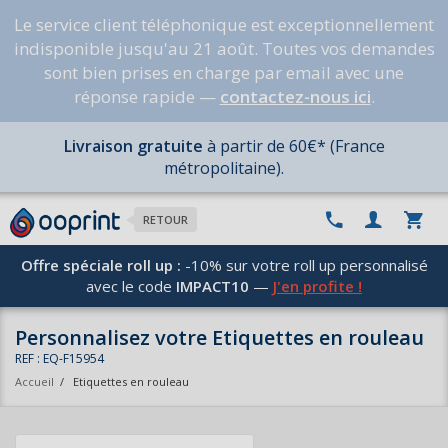
Le service client téléphonique est exceptionnellement
indisponible jusqu'au 21 août. Toutes vos demandes
sont bien prises en charge par email avec une
réponse rapide —
contactez-nous ici
.
Livraison gratuite
à partir de 60€* (France
métropolitaine).
RETOUR
Offre spéciale roll up :
-10% sur votre roll up personnalisé
avec le code
IMPACT10
—
J'en profite !
Personnalisez votre Etiquettes en rouleau
REF : EQ-F15954
Accueil
/
Etiquettes en rouleau