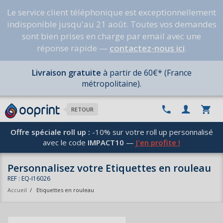
Le service client téléphonique est exceptionnellement
indisponible jusqu'au 21 août. Toutes vos demandes
sont bien prises en charge par email avec une
réponse rapide —
contactez-nous ici
.
Livraison gratuite
à partir de 60€* (France
métropolitaine).
RETOUR
Offre spéciale roll up :
-10% sur votre roll up personnalisé
avec le code
IMPACT10
—
J'en profite !
Personnalisez votre Etiquettes en rouleau
REF : EQ-I16026
Accueil
/
Etiquettes en rouleau