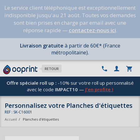
Le service client téléphonique est exceptionnellement
indisponible jusqu'au 21 août. Toutes vos demandes
sont bien prises en charge par email avec une
réponse rapide —
contactez-nous ici
.
Livraison gratuite
à partir de 60€* (France
métropolitaine).
RETOUR
Offre spéciale roll up :
-10% sur votre roll up personnalisé
avec le code
IMPACT10
—
J'en profite !
Personnalisez votre Planches d'étiquettes
REF : SK-C16001
Accueil
/
Planches d'étiquettes