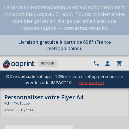
Le service client téléphonique est exceptionnellement
indisponible jusqu'au 21 août. Toutes vos demandes
sont bien prises en charge par email avec une
réponse rapide —
contactez-nous ici
.
Livraison gratuite
à partir de 60€* (France
métropolitaine).
RETOUR
Offre spéciale roll up :
-10% sur votre roll up personnalisé
avec le code
IMPACT10
—
J'en profite !
Personnalisez votre Flyer A4
REF : FY-C15588
Accueil
/
Flyer A4