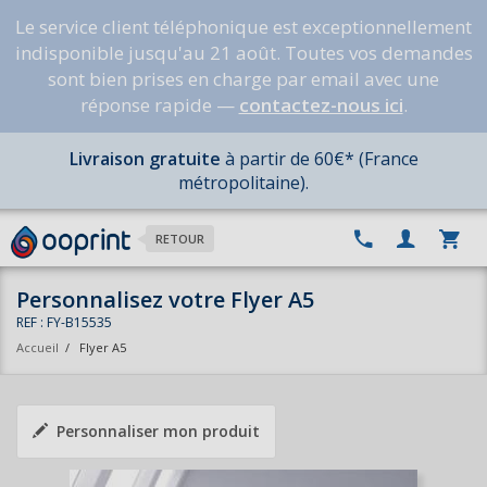
Le service client téléphonique est exceptionnellement
indisponible jusqu'au 21 août. Toutes vos demandes
sont bien prises en charge par email avec une
réponse rapide —
contactez-nous ici
.
Livraison gratuite
à partir de 60€* (France
métropolitaine).
RETOUR
Personnalisez votre Flyer A5
REF : FY-B15535
Accueil
/
Flyer A5
Personnaliser mon produit