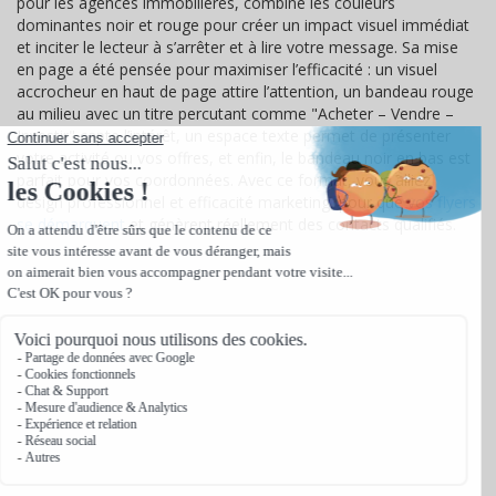
pour les agences immobilières, combine les couleurs
dominantes noir et rouge pour créer un impact visuel immédiat
et inciter le lecteur à s’arrêter et à lire votre message. Sa mise
en page a été pensée pour maximiser l’efficacité : un visuel
accrocheur en haut de page attire l’attention, un bandeau rouge
au milieu avec un titre percutant comme "Acheter – Vendre –
Investir" capte l’intérêt, un espace texte permet de présenter
votre activité ou vos offres, et enfin, le bandeau noir en bas est
parfait pour vos coordonnées. Avec ce format, vous alliez
design professionnel et efficacité marketing, pour que
vos flyers
se démarquent
et génèrent réellement des contacts qualifiés.