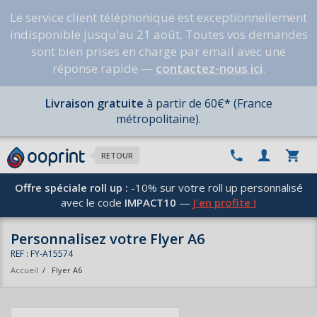
Le service client téléphonique est exceptionnellement
indisponible jusqu'au 21 août. Toutes vos demandes
sont bien prises en charge par email avec une
réponse rapide —
contactez-nous ici
.
Livraison gratuite
à partir de 60€* (France
métropolitaine).
RETOUR
Offre spéciale roll up :
-10% sur votre roll up personnalisé
avec le code
IMPACT10
—
J'en profite !
Personnalisez votre Flyer A6
REF : FY-A15574
Accueil
/
Flyer A6