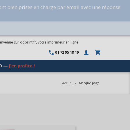
ont bien prises en charge par email avec une réponse
envenue sur ooprint.fr, votre imprimeur en ligne
01 72 95 18 19
0
—
J'en profite !
Accueil
/
Marque page