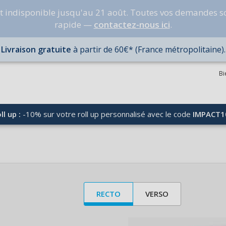
nt indisponible jusqu'au 21 août. Toutes vos demandes s
rapide —
contactez-nous ici
.
Livraison gratuite
à partir de 60€* (France métropolitaine).
Bi
ll up :
-10% sur votre roll up personnalisé avec le code
IMPACT1
RECTO
VERSO