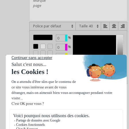
Police par défaut
%
%
%
%