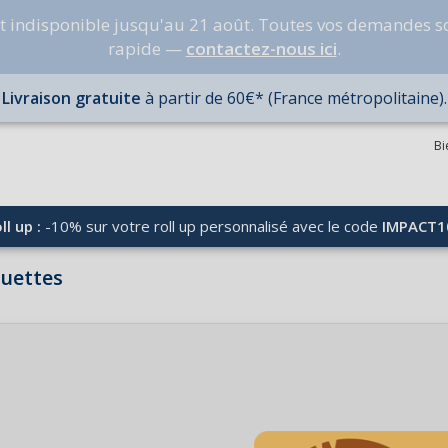
nt indisponible jusqu'au 21 août. Toutes vos demandes s
rapide —
contactez-nous ici
.
Livraison gratuite
à partir de 60€* (France métropolitaine).
Bi
ll up :
-10% sur votre roll up personnalisé avec le code
IMPACT1
quettes