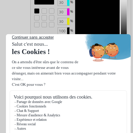
%
%
%
%