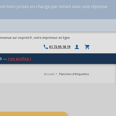
ont bien prises en charge par email avec une réponse
envenue sur ooprint.fr, votre imprimeur en ligne
01 72 95 18 19
0
—
J'en profite !
Accueil
/
Planches d'étiquettes