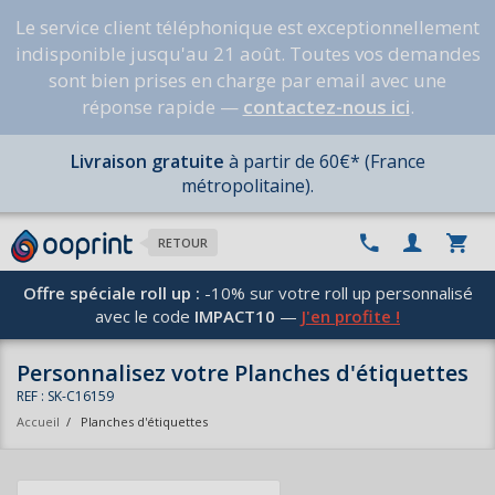
Le service client téléphonique est exceptionnellement
indisponible jusqu'au 21 août. Toutes vos demandes
sont bien prises en charge par email avec une
réponse rapide —
contactez-nous ici
.
Livraison gratuite
à partir de 60€* (France
métropolitaine).
RETOUR
Offre spéciale roll up :
-10% sur votre roll up personnalisé
avec le code
IMPACT10
—
J'en profite !
Personnalisez votre Planches d'étiquettes
REF : SK-C16159
Accueil
/
Planches d'étiquettes