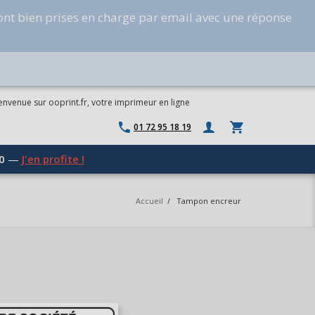
ont bien prises en charge par email avec une réponse
envenue sur ooprint.fr, votre imprimeur en ligne
01 72 95 18 19
0
—
J'en profite !
Accueil
/
Tampon encreur