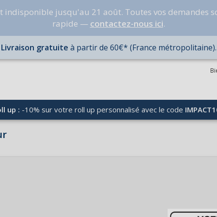
nt indisponible jusqu'au 21 août. Toutes vos demandes s
rapide —
contactez-nous ici
.
Livraison gratuite
à partir de 60€* (France métropolitaine).
Bi
ll up :
-10% sur votre roll up personnalisé avec le code
IMPACT1
ur