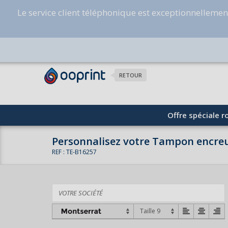
Le service client téléphonique est exceptionnelleme
RETOUR
Offre spéciale ro
Personnalisez votre Tampon encre
REF : TE-B16257