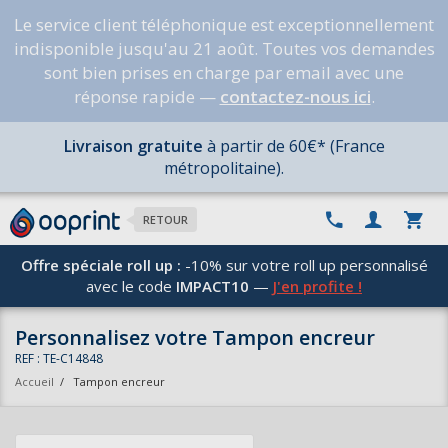
Le service client téléphonique est exceptionnellement
indisponible jusqu'au 21 août. Toutes vos demandes
sont bien prises en charge par email avec une
réponse rapide —
contactez-nous ici
.
Livraison gratuite
à partir de 60€* (France
métropolitaine).
RETOUR
Offre spéciale roll up :
-10% sur votre roll up personnalisé
avec le code
IMPACT10
—
J'en profite !
Personnalisez votre Tampon encreur
REF : TE-C14848
Accueil
/
Tampon encreur