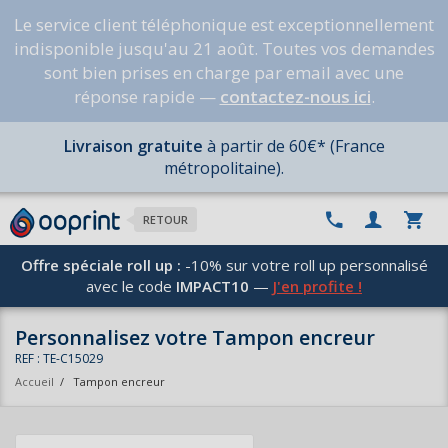
Le service client téléphonique est exceptionnellement
indisponible jusqu'au 21 août. Toutes vos demandes
sont bien prises en charge par email avec une
réponse rapide —
contactez-nous ici
.
Livraison gratuite
à partir de 60€* (France
métropolitaine).
RETOUR
Offre spéciale roll up :
-10% sur votre roll up personnalisé
avec le code
IMPACT10
—
J'en profite !
Personnalisez votre Tampon encreur
REF : TE-C15029
Accueil
/
Tampon encreur