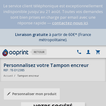
Le service client téléphonique est exceptionnellement
indisponible jusqu'au 21 août. Toutes vos demandes
sont bien prises en charge par email avec une
réponse rapide —
contactez-nous ici
.
Livraison gratuite
à partir de 60€* (France
métropolitaine).
RETOUR
Personnalisez votre Tampon encreur
REF : TE-D12385
Accueil
/
Tampon encreur
Personnaliser mon produit