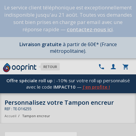
Le service client téléphonique est exceptionnellement
indisponible jusqu'au 21 août. Toutes vos demandes
sont bien prises en charge par email avec une
réponse rapide —
contactez-nous ici
.
Livraison gratuite
à partir de 60€* (France
métropolitaine).
RETOUR
Offre spéciale roll up :
-10% sur votre roll up personnalisé
avec le code
IMPACT10
—
J'en profite !
Personnalisez votre Tampon encreur
REF : TE-D16255
Accueil
/
Tampon encreur