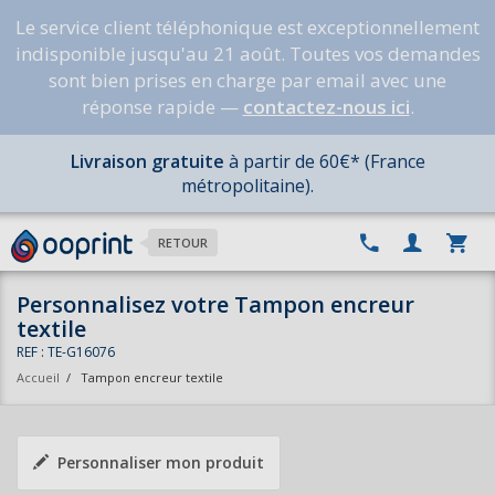
Le service client téléphonique est exceptionnellement
indisponible jusqu'au 21 août. Toutes vos demandes
sont bien prises en charge par email avec une
réponse rapide —
contactez-nous ici
.
Livraison gratuite
à partir de 60€* (France
métropolitaine).
RETOUR
Personnalisez votre Tampon encreur
textile
REF : TE-G16076
Accueil
/
Tampon encreur textile
Personnaliser mon produit