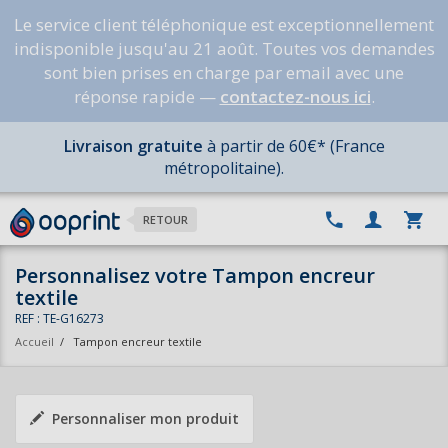
Le service client téléphonique est exceptionnellement
indisponible jusqu'au 21 août. Toutes vos demandes
sont bien prises en charge par email avec une
réponse rapide —
contactez-nous ici
.
Livraison gratuite
à partir de 60€* (France
métropolitaine).
RETOUR
Personnalisez votre Tampon encreur
textile
REF : TE-G16273
Accueil
/
Tampon encreur textile
Personnaliser mon produit