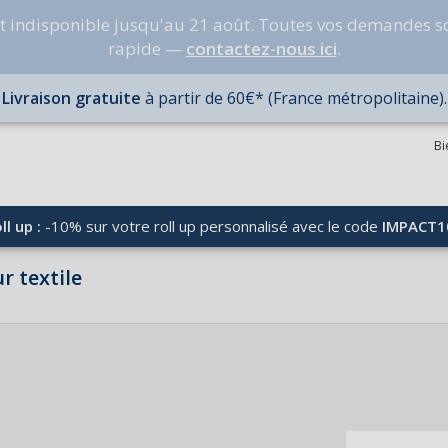
nt indisponible jusqu'au 21 août. Toutes vos demandes s
rapide —
contactez-nous ici
.
Livraison gratuite
à partir de 60€* (France métropolitaine).
Bi
ll up :
-10% sur votre roll up personnalisé avec le code
IMPACT1
r textile