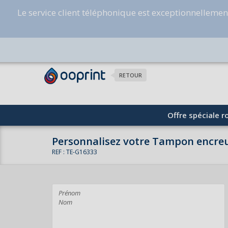
Le service client téléphonique est exceptionnelleme
RETOUR
Offre spéciale ro
Personnalisez votre Tampon encreu
REF : TE-G16333