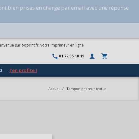
ont bien prises en charge par email avec une réponse
envenue sur ooprint.fr, votre imprimeur en ligne
01 72 95 18 19
0
—
J'en profite !
Accueil
/
Tampon encreur textile