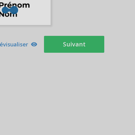
Suivant
évisualiser