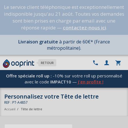
Le service client téléphonique est exceptionnellement
indisponible jusqu'au 21 août. Toutes vos demandes
sont bien prises en charge par email avec une
réponse rapide —
contactez-nous ici
.
Livraison gratuite
à partir de 60€* (France
métropolitaine).
RETOUR
Offre spéciale roll up :
-10% sur votre roll up personnalisé
avec le code
IMPACT10
—
J'en profite !
Personnalisez votre Tête de lettre
REF : PT-A4857
Accueil
/
Tête de lettre