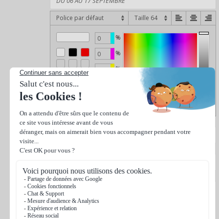
Police par défaut
%
%
%
%