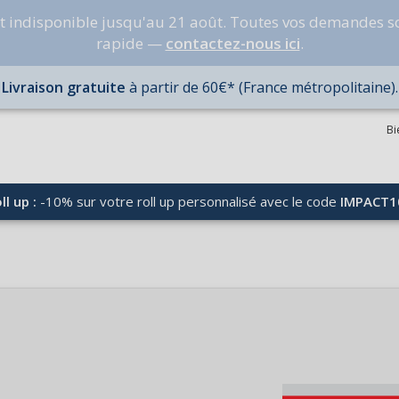
nt indisponible jusqu'au 21 août. Toutes vos demandes s
rapide —
contactez-nous ici
.
Livraison gratuite
à partir de 60€* (France métropolitaine).
Bi
ll up :
-10% sur votre roll up personnalisé avec le code
IMPACT1