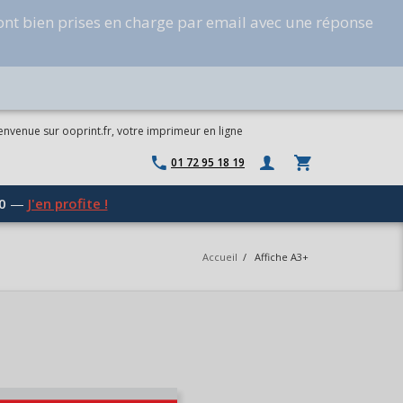
ont bien prises en charge par email avec une réponse
envenue sur ooprint.fr, votre imprimeur en ligne
01 72 95 18 19
0
—
J'en profite !
Accueil
/
Affiche A3+