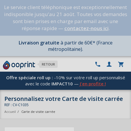
Le service client téléphonique est exceptionnellement
indisponible jusqu'au 21 août. Toutes vos demandes
sont bien prises en charge par email avec une
réponse rapide —
contactez-nous ici
.
Livraison gratuite
à partir de 60€* (France
métropolitaine).
RETOUR
Offre spéciale roll up :
-10% sur votre roll up personnalisé
avec le code
IMPACT10
—
J'en profite !
Personnalisez votre Carte de visite carrée
REF : CV-C1035
Accueil
/
Carte de visite carrée