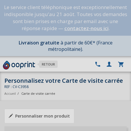
Le service client téléphonique est exceptionnellement
indisponible jusqu'au 21 août. Toutes vos demandes
sont bien prises en charge par email avec une
réponse rapide —
contactez-nous ici
.
Livraison gratuite
à partir de 60€* (France
métropolitaine).
RETOUR
Personnalisez votre Carte de visite carrée
REF : CV-C3958
Accueil
/
Carte de visite carrée
Personnaliser mon produit