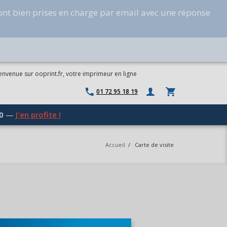
ont bien prises en charge par email avec une réponse
envenue sur ooprint.fr, votre imprimeur en ligne
01 72 95 18 19
0
—
J'en profite !
Accueil
/
Carte de visite