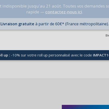
nt indisponible jusqu'au 21 août. Toutes vos demandes s
rapide —
contactez-nous ici
.
Livraison gratuite
à partir de 60€* (France métropolitaine).
Bi
ll up :
-10% sur votre roll up personnalisé avec le code
IMPACT1