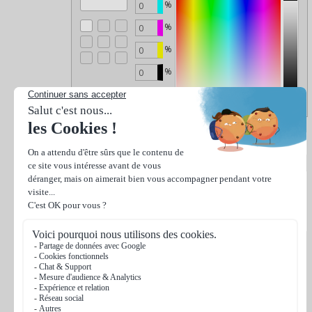
%
%
%
%