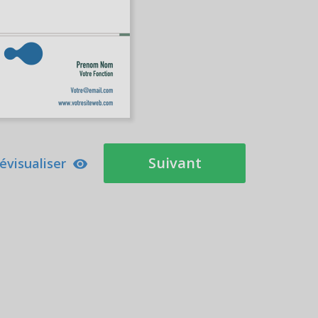
Suivant
évisualiser