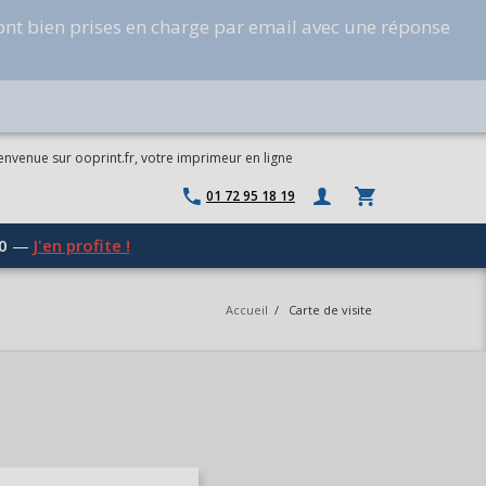
ont bien prises en charge par email avec une réponse
envenue sur ooprint.fr, votre imprimeur en ligne
01 72 95 18 19
0
—
J'en profite !
Accueil
/
Carte de visite