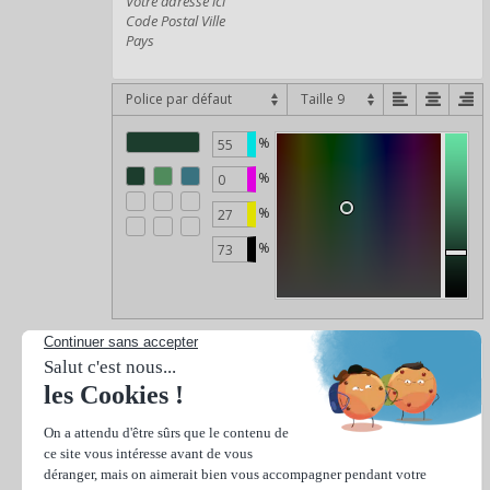
Police par défaut
%
%
%
%