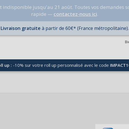
nt indisponible jusqu'au 21 août. Toutes vos demandes s
rapide —
contactez-nous ici
.
Livraison gratuite
à partir de 60€* (France métropolitaine).
Bi
ll up :
-10% sur votre roll up personnalisé avec le code
IMPACT1