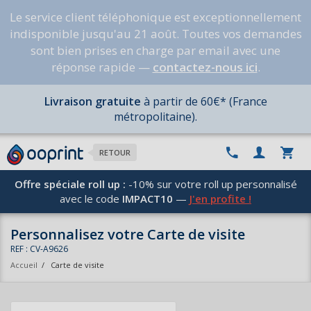
Le service client téléphonique est exceptionnellement
indisponible jusqu'au 21 août. Toutes vos demandes
sont bien prises en charge par email avec une
réponse rapide —
contactez-nous ici
.
Livraison gratuite
à partir de 60€* (France
métropolitaine).
RETOUR
Offre spéciale roll up :
-10% sur votre roll up personnalisé
avec le code
IMPACT10
—
J'en profite !
Personnalisez votre Carte de visite
REF : CV-A9626
Accueil
/
Carte de visite