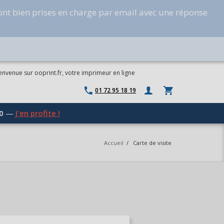
ont bien prises en charge par email avec une réponse
envenue sur ooprint.fr, votre imprimeur en ligne
01 72 95 18 19
0
—
J'en profite !
Accueil
/
Carte de visite