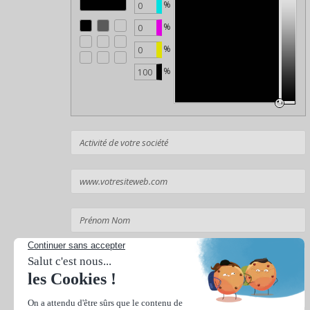
%
%
%
%