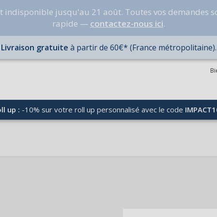
nt indisponible jusqu'au 21 août. Toutes vos demandes s
rapide —
contactez-nous ici
.
Livraison gratuite
à partir de 60€* (France métropolitaine).
Bi
ll up :
-10% sur votre roll up personnalisé avec le code
IMPACT1