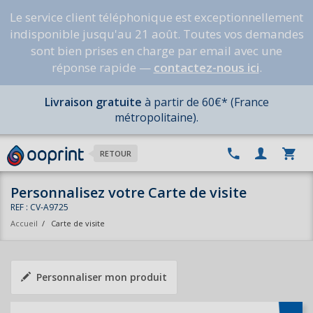
Le service client téléphonique est exceptionnellement
indisponible jusqu'au 21 août. Toutes vos demandes
sont bien prises en charge par email avec une
réponse rapide —
contactez-nous ici
.
Livraison gratuite
à partir de 60€* (France
métropolitaine).
RETOUR
Personnalisez votre Carte de visite
REF : CV-A9725
Accueil
/
Carte de visite
Personnaliser mon produit