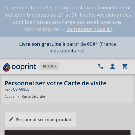
Le service client téléphonique est exceptionnellement
indisponible jusqu'au 21 août. Toutes vos demandes
sont bien prises en charge par email avec une
réponse rapide —
contactez-nous ici
.
Livraison gratuite
à partir de 60€* (France
métropolitaine).
RETOUR
Personnalisez votre Carte de visite
REF : CV-A9805
Accueil
/
Carte de visite
Personnaliser mon produit