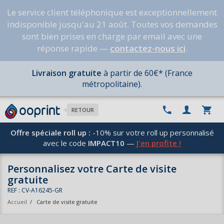
Le service client téléphonique est exceptionnellement
indisponible jusqu'au 21 août. Toutes vos demandes
sont bien prises en charge par email avec une
réponse rapide —
contactez-nous ici
.
Livraison gratuite
à partir de 60€* (France
métropolitaine).
RETOUR
Offre spéciale roll up :
-10% sur votre roll up personnalisé
avec le code
IMPACT10
—
J'en profite !
Personnalisez votre Carte de visite
gratuite
REF : CV-A16245-GR
Accueil
/
Carte de visite gratuite