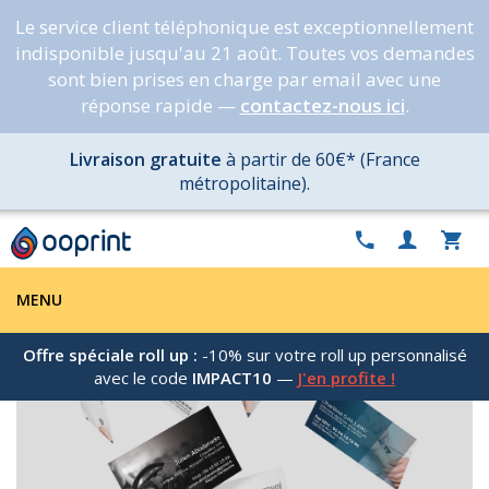
Le service client téléphonique est exceptionnellement
indisponible jusqu'au 21 août. Toutes vos demandes
sont bien prises en charge par email avec une
réponse rapide —
contactez-nous ici
.
Livraison gratuite
à partir de 60€* (France
métropolitaine).
MENU
Offre spéciale roll up :
-10% sur votre roll up personnalisé
avec le code
IMPACT10
—
J'en profite !