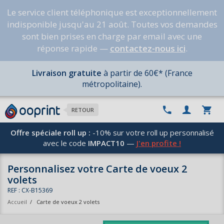
Le service client téléphonique est exceptionnellement
indisponible jusqu'au 21 août. Toutes vos demandes
sont bien prises en charge par email avec une
réponse rapide —
contactez-nous ici
.
Livraison gratuite
à partir de 60€* (France
métropolitaine).
RETOUR
Offre spéciale roll up :
-10% sur votre roll up personnalisé
avec le code
IMPACT10
—
J'en profite !
Personnalisez votre Carte de voeux 2
volets
REF : CX-B15369
Accueil
/
Carte de voeux 2 volets