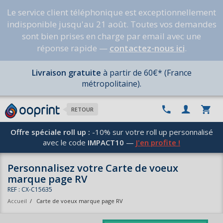
Le service client téléphonique est exceptionnellement
indisponible jusqu'au 21 août. Toutes vos demandes
sont bien prises en charge par email avec une
réponse rapide —
contactez-nous ici
.
Livraison gratuite
à partir de 60€* (France
métropolitaine).
RETOUR
Offre spéciale roll up :
-10% sur votre roll up personnalisé
avec le code
IMPACT10
—
J'en profite !
Personnalisez votre Carte de voeux
marque page RV
REF : CX-C15635
Accueil
/
Carte de voeux marque page RV