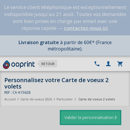
Le service client téléphonique est exceptionnellement
indisponible jusqu'au 21 août. Toutes vos demandes
sont bien prises en charge par email avec une
réponse rapide —
contactez-nous ici
.
Livraison gratuite
à partir de 60€* (France
métropolitaine).
RETOUR
Personnalisez votre Carte de voeux 2
volets
REF : CX-A15628
Accueil
/
Carte de voeux 2026
/
Particulier
/
Carte de voeux 2 volets
Valider la personnalisation