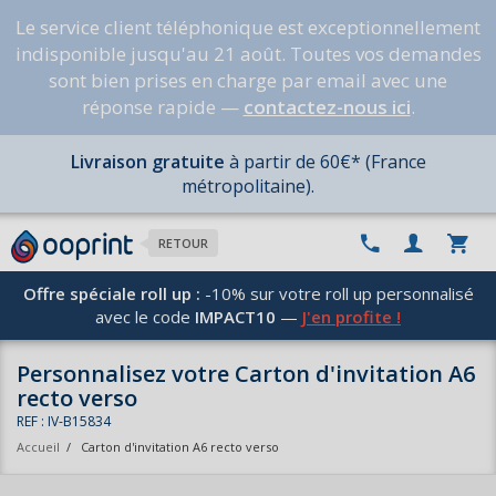
Le service client téléphonique est exceptionnellement
indisponible jusqu'au 21 août. Toutes vos demandes
sont bien prises en charge par email avec une
réponse rapide —
contactez-nous ici
.
Livraison gratuite
à partir de 60€* (France
métropolitaine).
RETOUR
Offre spéciale roll up :
-10% sur votre roll up personnalisé
avec le code
IMPACT10
—
J'en profite !
Personnalisez votre Carton d'invitation A6
recto verso
REF : IV-B15834
Accueil
/
Carton d'invitation A6 recto verso