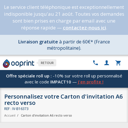
Le service client téléphonique est exceptionnellement
indisponible jusqu'au 21 août. Toutes vos demandes
sont bien prises en charge par email avec une
réponse rapide —
contactez-nous ici
.
Livraison gratuite
à partir de 60€* (France
métropolitaine).
RETOUR
Offre spéciale roll up :
-10% sur votre roll up personnalisé
avec le code
IMPACT10
—
J'en profite !
Personnalisez votre Carton d'invitation A6
recto verso
REF : IV-B16373
Accueil
/
Carton d'invitation A6 recto verso