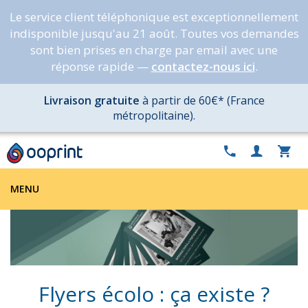
Le service client téléphonique est exceptionnellement
indisponible jusqu'au 21 août. Toutes vos demandes
sont bien prises en charge par email avec une
réponse rapide —
contactez-nous ici
.
Livraison gratuite
à partir de 60€* (France
métropolitaine).
MENU
Flyers écolo : ça existe ?