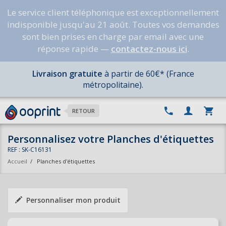
Le service client téléphonique est exceptionnellement
indisponible jusqu'au 21 août. Toutes vos demandes
sont bien prises en charge par email avec une
réponse rapide —
contactez-nous ici
.
Livraison gratuite
à partir de 60€* (France
métropolitaine).
RETOUR
Personnalisez votre Planches d'étiquettes
REF : SK-C16131
Accueil
/
Planches d'étiquettes
Personnaliser mon produit