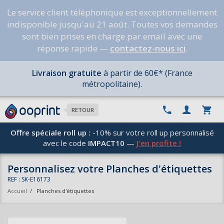
Le service client téléphonique est exceptionnellement
indisponible jusqu'au 21 août. Toutes vos demandes
sont bien prises en charge par email avec une
réponse rapide —
contactez-nous ici
.
Livraison gratuite
à partir de 60€* (France
métropolitaine).
RETOUR
Offre spéciale roll up :
-10% sur votre roll up personnalisé
avec le code
IMPACT10
—
J'en profite !
Personnalisez votre Planches d'étiquettes
REF : SK-E16173
Accueil
/
Planches d'étiquettes