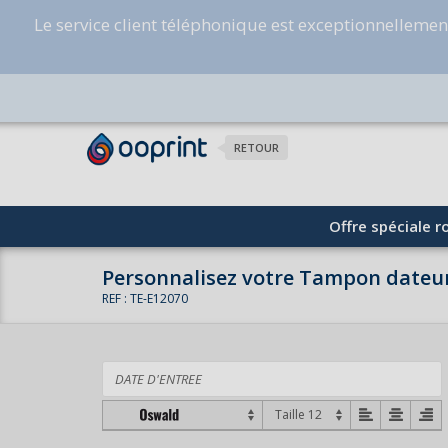
Le service client téléphonique est exceptionnelleme
RETOUR
Offre spéciale ro
Personnalisez votre Tampon dateu
REF : TE-E12070