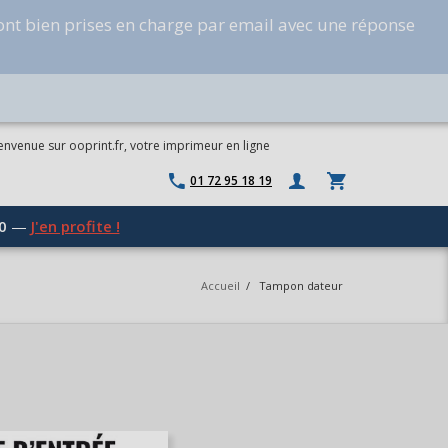
ont bien prises en charge par email avec une réponse
envenue sur ooprint.fr, votre imprimeur en ligne
01 72 95 18 19
0
—
J'en profite !
Accueil
/
Tampon dateur