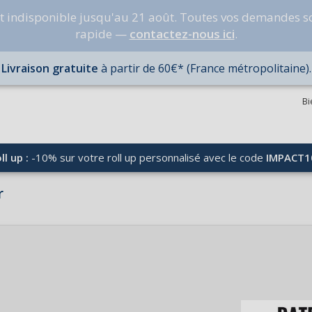
nt indisponible jusqu'au 21 août. Toutes vos demandes s
rapide —
contactez-nous ici
.
Livraison gratuite
à partir de 60€* (France métropolitaine).
Bi
ll up :
-10% sur votre roll up personnalisé avec le code
IMPACT1
r