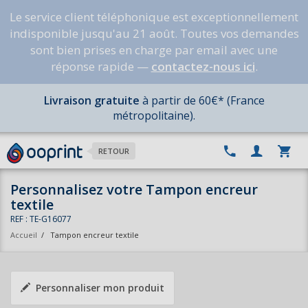
Le service client téléphonique est exceptionnellement
indisponible jusqu'au 21 août. Toutes vos demandes
sont bien prises en charge par email avec une
réponse rapide —
contactez-nous ici
.
Livraison gratuite
à partir de 60€* (France
métropolitaine).
RETOUR
Personnalisez votre Tampon encreur
textile
REF : TE-G16077
Accueil
/
Tampon encreur textile
Personnaliser mon produit