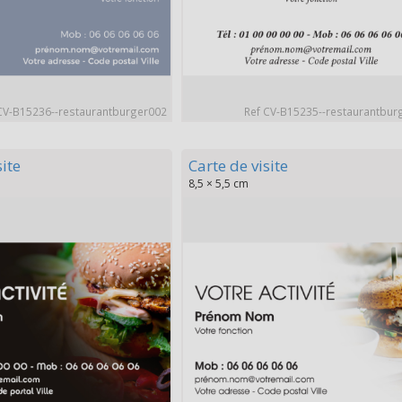
CV-B15236--restaurantburger002
Ref CV-B15235--restaurantbur
site
Carte de visite
8,5 × 5,5 cm