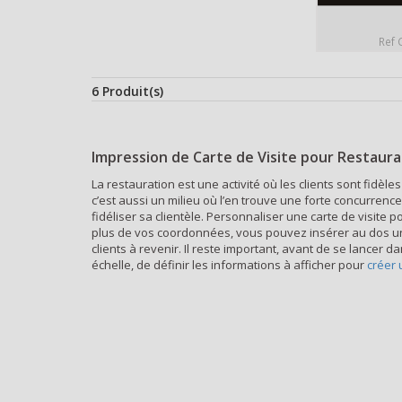
Ref 
6 Produit(s)
Impression de Carte de Visite pour Restaur
La restauration est une activité où les clients sont fidèle
c’est aussi un milieu où l’en trouve une forte concurre
fidéliser sa clientèle. Personnaliser une carte de visite p
plus de vos coordonnées, vous pouvez insérer au dos une 
clients à revenir. Il reste important, avant de se lancer
échelle, de définir les informations à afficher pour
créer 