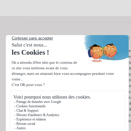
Nos produits
Info
Cartes de visite
Ques
Tampons encreurs
Cond
Etiquettes et Autocollants
Ret
Flyers
Poli
Brochures / Documents
Nous
Enveloppes
Mon
Têtes de lettre
Mon
Bloc notes
Mes
Cartes de correspondance
Plan
Affiches
Modè
Bâches
Modè
Kakémono
Avis
Dépliants / Plaquettes
Gui
Marque-pages