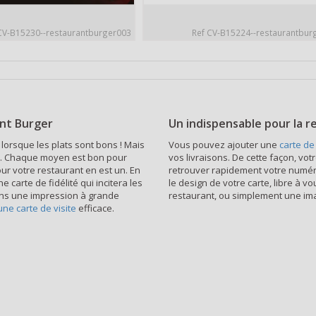
CV-B15230--restaurantburger003
Ref CV-B15224--restaurantbur
ant Burger
Un indispensable pour la r
s lorsque les plats sont bons ! Mais
Vous pouvez ajouter une
carte de 
nce. Chaque moyen est bon pour
vos livraisons. De cette façon, vo
our votre restaurant en est un. En
retrouver rapidement votre numéro
carte de fidélité qui incitera les
le design de votre carte, libre à vo
 dans une impression à grande
restaurant, ou simplement une ima
une carte de visite
efficace.