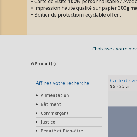
•
Carte de visite
100%
personnalisable / Avec 
•
Impression haute qualité sur papier
300g m
•
Boîtier de protection recyclable
offert
Choisissez votre modè
6 Produit(s)
Carte de vi
Affinez votre recherche :
8,5 × 5,5 cm
Alimentation
Bâtiment
Commerçant
Justice
Beauté et Bien-être