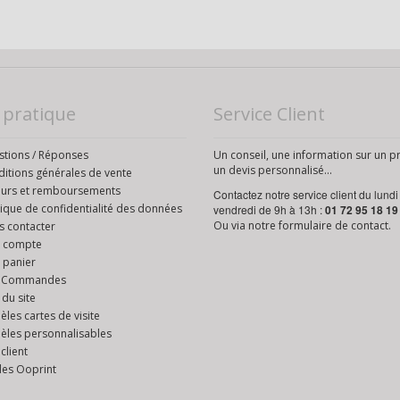
 pratique
Service Client
tions / Réponses
Un conseil, une information sur un p
un devis personnalisé...
itions générales de vente
ours et remboursements
Contactez notre service client du lundi
tique de confidentialité des données
vendredi de 9h à 13h :
01 72 95 18 19
Ou via notre
formulaire de contact
.
 contacter
 compte
 panier
 Commandes
 du site
les cartes de visite
les personnalisables
 client
des Ooprint