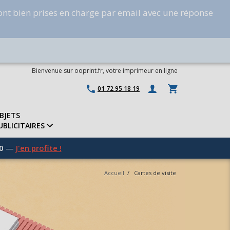
ont bien prises en charge par email avec une réponse
Bienvenue sur ooprint.fr, votre imprimeur en ligne
01 72 95 18 19
BJETS
UBLICITAIRES
0
—
J'en profite !
Accueil
/
Cartes de visite