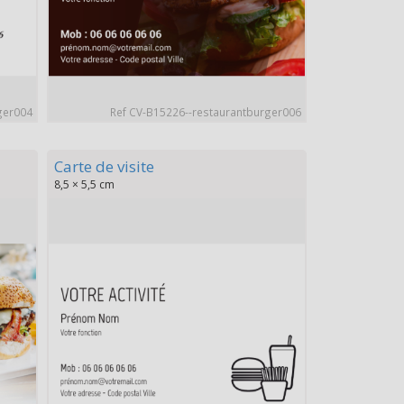
ger004
Ref CV-B15226--restaurantburger006
Carte de visite
8,5 × 5,5 cm