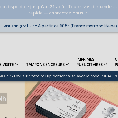
nt indisponible jusqu'au 21 août. Toutes vos demandes s
rapide —
contactez-nous ici
.
Livraison gratuite
à partir de 60€* (France métropolitaine).
IMPRIMÉS
O
E VISITE
TAMPONS ENCREURS
PUBLICITAIRES
P
ll up :
-10% sur votre roll up personnalisé avec le code
IMPACT1
24h