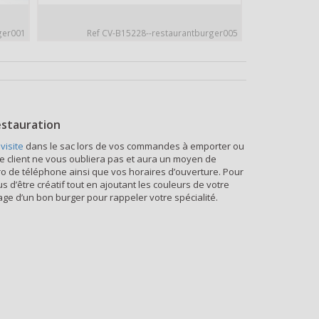
ger001
Ref CV-B15228--restaurantburger005
estauration
visite
dans le sac lors de vos commandes à emporter ou
tre client ne vous oubliera pas et aura un moyen de
 de téléphone ainsi que vos horaires d’ouverture. Pour
us d’être créatif tout en ajoutant les couleurs de votre
ge d’un bon burger pour rappeler votre spécialité.