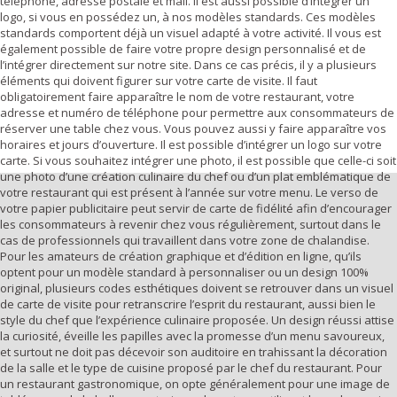
téléphone, adresse postale et mail. Il est aussi possible d’intégrer un
logo, si vous en possédez un, à nos modèles standards. Ces modèles
standards comportent déjà un visuel adapté à votre activité. Il vous est
également possible de faire votre propre design personnalisé et de
l’intégrer directement sur notre site. Dans ce cas précis, il y a plusieurs
éléments qui doivent figurer sur votre carte de visite. Il faut
obligatoirement faire apparaître le nom de votre restaurant, votre
adresse et numéro de téléphone pour permettre aux consommateurs de
réserver une table chez vous. Vous pouvez aussi y faire apparaître vos
horaires et jours d’ouverture. Il est possible d’intégrer un logo sur votre
carte. Si vous souhaitez intégrer une photo, il est possible que celle-ci soit
une photo d’une création culinaire du chef ou d’un plat emblématique de
votre restaurant qui est présent à l’année sur votre menu. Le verso de
votre papier publicitaire peut servir de carte de fidélité afin d’encourager
les consommateurs à revenir chez vous régulièrement, surtout dans le
cas de professionnels qui travaillent dans votre zone de chalandise.
Pour les amateurs de création graphique et d’édition en ligne, qu’ils
optent pour un modèle standard à personnaliser ou un design 100%
original, plusieurs codes esthétiques doivent se retrouver dans un visuel
de carte de visite pour retranscrire l’esprit du restaurant, aussi bien le
style du chef que l’expérience culinaire proposée. Un design réussi attise
la curiosité, éveille les papilles avec la promesse d’un menu savoureux,
et surtout ne doit pas décevoir son auditoire en trahissant la décoration
de la salle et le type de cuisine proposé par le chef du restaurant. Pour
un restaurant gastronomique, on opte généralement pour une image de