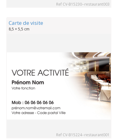
Ref CV-B15230--restaurant003
Carte de visite
8,5 × 5,5 cm
Ref CV-B15224--restaurant001