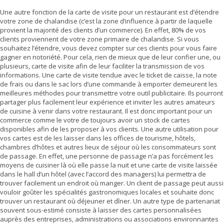
Une autre fonction de la carte de visite pour un restaurant est d’étendre
votre zone de chalandise (c’est la zone d’influence à partir de laquelle
provient la majorité des clients d’un commerce). En effet, 80% de vos
clients proviennent de votre zone primaire de chalandise. Si vous
souhaitez l’étendre, vous devez compter sur ces clients pour vous faire
gagner en notoriété. Pour cela, rien de mieux que de leur confier une, ou
plusieurs, carte de visite afin de leur faciliter la transmission de vos
informations. Une carte de visite tendue avec le ticket de caisse, la note
de frais ou dans le sac lors d’une commande à emporter demeurent les
meilleures méthodes pour transmettre votre outil publicitaire. Ils pourront
partager plus facilement leur expérience et inviter les autres amateurs
de cuisine à venir dans votre restaurant. Il est donc important pour un
commerce comme le votre de toujours avoir un stock de cartes
disponibles afin de les proposer à vos clients. Une autre utilisation pour
vos cartes est de les laisser dans les offices de tourisme, hôtels,
chambres d’hôtes et autres lieux de séjour où les consommateurs sont
de passage. En effet, une personne de passage n’a pas forcément les
moyens de cuisiner là où elle passe la nuit et une carte de visite laissée
dans le hall d’un hôtel (avec l’accord des managers) lui permettra de
trouver facilement un endroit où manger. Un client de passage peut aussi
vouloir goûter les spécialités gastronomiques locales et souhaite donc
trouver un restaurant où déjeuner et dîner. Un autre type de partenariat
souvent sous-estimé consiste à laisser des cartes personnalisées
auprès des entreprises, administrations ou associations environnantes