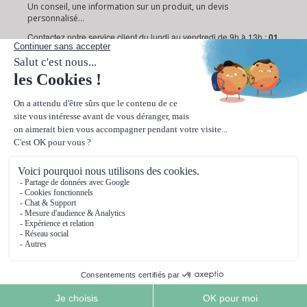
Un conseil, une information sur un produit, un devis
personnalisé...
Contactez notre service client du lundi au vendredi de 9h à 13h :
01
72 95 18 19
Ou via notre
formulaire de contact
.
Paiement sécurisé
Livraison rapide en 24/48h
© 2026 Ooprint. Tous droits réservés.
ooprint est un service de Web Printing International
86 bis rue de la République 92800 Puteaux (France)
SIRET 493 520 977 000 15