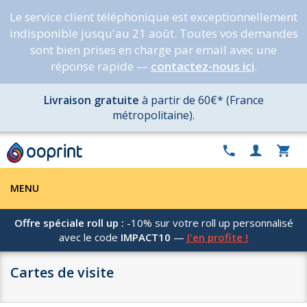
Le service client téléphonique est exceptionnellement
indisponible jusqu'au 21 août. Toutes vos demandes
sont bien prises en charge par email avec une
réponse rapide —
contactez-nous ici
.
Livraison gratuite
à partir de 60€* (France
métropolitaine).
MENU
Offre spéciale roll up :
-10% sur votre roll up personnalisé
avec le code
IMPACT10
—
J'en profite !
Cartes de visite