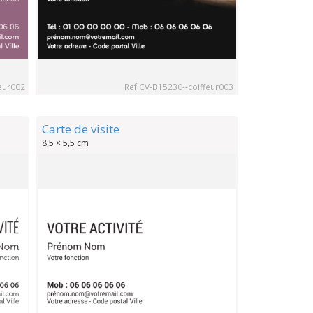
eur002
Ref CV-B15230--coiffeur003
Carte de visite
8,5 × 5,5 cm