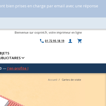
ont bien prises en charge par email avec une réponse
Bienvenue sur ooprint.fr, votre imprimeur en ligne
01 72 95 18 19
BJETS
UBLICITAIRES
0
—
J'en profite !
Accueil
/
Cartes de visite