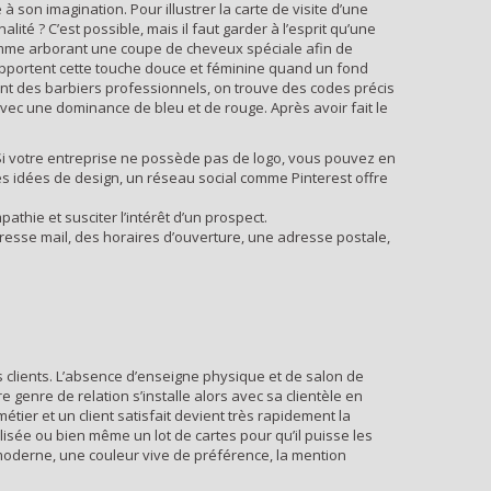
à son imagination. Pour illustrer la carte de visite d’une
ité ? C’est possible, mais il faut garder à l’esprit qu’une
 femme arborant une coupe de cheveux spéciale afin de
 apportent cette touche douce et féminine quand un fond
nt des barbiers professionnels, on trouve des codes précis
avec une dominance de bleu et de rouge. Après avoir fait le
 Si votre entreprise ne possède pas de logo, vous pouvez en
es idées de design, un réseau social comme Pinterest offre
thie et susciter l’intérêt d’un prospect.
adresse mail, des horaires d’ouverture, une adresse postale,
ses clients. L’absence d’enseigne physique et de salon de
 genre de relation s’installe alors avec sa clientèle en
étier et un client satisfait devient très rapidement la
alisée ou bien même un lot de cartes pour qu’il puisse les
on moderne, une couleur vive de préférence, la mention