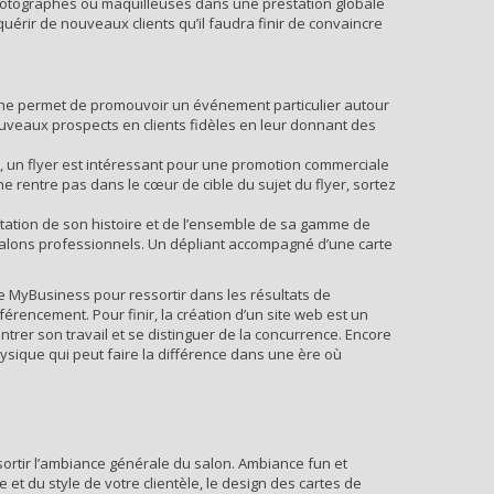
 photographes ou maquilleuses dans une prestation globale
uérir de nouveaux clients qu’il faudra finir de convaincre
fiche permet de promouvoir un événement particulier autour
nouveaux prospects en clients fidèles en leur donnant des
le, un flyer est intéressant pour une promotion commerciale
e rentre pas dans le cœur de cible du sujet du flyer, sortez
entation de son histoire et de l’ensemble de sa gamme de
salons professionnels. Un dépliant accompagné d’une carte
le MyBusiness pour ressortir dans les résultats de
érencement. Pour finir, la création d’un site web est un
trer son travail et se distinguer de la concurrence. Encore
ysique qui peut faire la différence dans une ère où
ssortir l’ambiance générale du salon. Ambiance fun et
t du style de votre clientèle, le design des cartes de