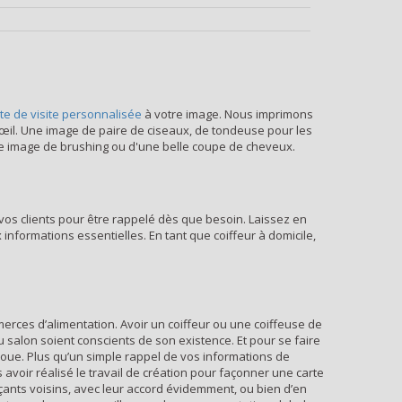
te de visite personnalisée
à votre image. Nous imprimons
'œil. Une image de paire de ciseaux, de tondeuse pour les
e image de brushing ou d'une belle coupe de cheveux.
vos clients pour être rappelé dès que besoin. Laissez en
x informations essentielles. En tant que coiffeur à domicile,
merces d’alimentation. Avoir un coiffeur ou une coiffeuse de
u salon soient conscients de son existence. Et pour se faire
roue. Plus qu’un simple rappel de vos informations de
s avoir réalisé le travail de création pour façonner une carte
rçants voisins, avec leur accord évidemment, ou bien d’en