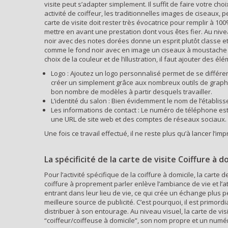
visite peut s’adapter simplement. Il suffit de faire votre cho
activité de coiffeur, les traditionnelles images de ciseaux, 
carte de visite doit rester très évocatrice pour remplir à 
mettre en avant une prestation dont vous êtes fier. Au niv
noir avec des notes dorées donne un esprit plutôt classe e
comme le fond noir avec en image un ciseaux à moustache et 
choix de la couleur et de l’illustration, il faut ajouter des
Logo : Ajoutez un logo personnalisé permet de se différe
créer un simplement grâce aux nombreux outils de graphis
bon nombre de modèles à partir desquels travailler.
L’identité du salon : Bien évidemment le nom de l’établis
Les informations de contact : Le numéro de téléphone est 
une URL de site web et des comptes de réseaux sociaux.
Une fois ce travail effectué, il ne reste plus qu’à lancer l’i
La spécificité de la carte de visite Coiffure à d
Pour l’activité spécifique de la coiffure à domicile, la cart
coiffure à proprement parler enlève l’ambiance de vie et l’a
entrant dans leur lieu de vie, ce qui crée un échange plus pe
meilleure source de publicité. C’est pourquoi, il est primord
distribuer à son entourage. Au niveau visuel, la carte de vi
“coiffeur/coiffeuse à domicile”, son nom propre et un numé