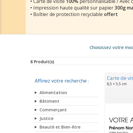
•
Carte de visite
100%
personnalisable / Avec 
•
Impression haute qualité sur papier
300g m
•
Boîtier de protection recyclable
offert
Choisissez votre modè
8 Produit(s)
Carte de vi
Affinez votre recherche :
8,5 × 5,5 cm
Alimentation
Bâtiment
Commerçant
Justice
Beauté et Bien-être