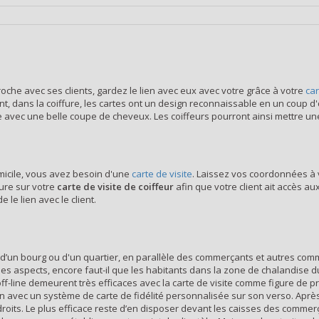
proche avec ses clients, gardez le lien avec eux avec votre grâce à votre
car
t, dans la coiffure, les cartes ont un design reconnaissable en un coup d
ec une belle coupe de cheveux. Les coiffeurs pourront ainsi mettre un
micile, vous avez besoin d'une
carte de visite
. Laissez vos coordonnées à 
ure sur votre
carte de visite de coiffeur
afin que votre client ait accès au
 le lien avec le client.
vie d’un bourg ou d'un quartier, en parallèle des commerçants et autres com
des aspects, encore faut-il que les habitants dans la zone de chalandise d
ff-line demeurent très efficaces avec la carte de visite comme figure de p
tion avec un système de carte de fidélité personnalisée sur son verso. Aprè
endroits. Le plus efficace reste d’en disposer devant les caisses des comme