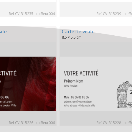
Ref CV-B15235--coiffeur004
Ref CV-B15239--coiff
site
Carte de visite
8,5 × 5,5 cm
Ref CV-B15226--coiffeur006
Ref CV-B15228--coiff