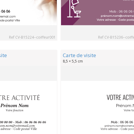
Ref CV-B15224--coiffeur001
Ref CV-B15236--coiff
site
Carte de visite
8,5 × 5,5 cm