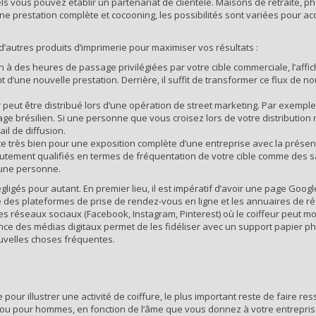
ls vous pouvez établir un partenariat de clientèle. Maisons de retraite,
e prestation complète et cocooning, les possibilités sont variées pour acq
d’autres produits d’imprimerie pour maximiser vos résultats :
on à des heures de passage privilégiées par votre cible commerciale, l’af
d’une nouvelle prestation. Derrière, il suffit de transformer ce flux de 
er peut être distribué lors d’une opération de street marketing. Par exemp
ge brésilien. Si une personne que vous croisez lors de votre distribution n
il de diffusion.
rête très bien pour une exposition complète d’une entreprise avec la prés
autement qualifiés en termes de fréquentation de votre cible comme des 
d’une personne.
gligés pour autant. En premier lieu, il est impératif d’avoir une page Goog
le des plateformes de prise de rendez-vous en ligne et les annuaires de réf
s réseaux sociaux (Facebook, Instagram, Pinterest) où le coiffeur peut mon
nce des médias digitaux permet de les fidéliser avec un support papier ph
nouvelles choses fréquentes.
ur illustrer une activité de coiffure, le plus important reste de faire re
u pour hommes, en fonction de l’âme que vous donnez à votre entreprise e