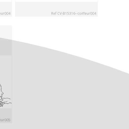
eur004
Ref CV-B15316--coiffeur004
eur005