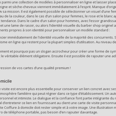
ix parmi une collection de modèles à personnaliser en ligne et laisser place 
peigne et sèche-cheveux viennent immédiatement à l’esprit. Manque d’original
100% sa mission. Il est également possible de sélectionner un visuel d’une
eau de la couleur, dans le cas d’un salon pour femmes, le rose et le blanc
t tendance. Dans le cadre d’un salon pour hommes, avec l’essor grandissa
une lame de rasoir, ou alors l’identité visuelle du barber shop originel 
 éléments propres à son identité pour personnaliser un modèle standard :
ncier immédiatement de l'identité visuelle de la majorité des concurrents.
me en ligne qui restent pour la plupart simples d’utilisation. Au niveau d
sement et pourquoi pas un slogan accrocheur pour créer une forme de sympa
le véritable élément obligatoire. Ensuite il est possible de rajouter une 
mpression de vos cartes d’une qualité premium !
omicile
e de visite est encore plus essentielle pour conserver un lien concret avec 
tmosphère familière qui peut régner dans ce type d’établissement. Un autre
rsonnel et intimiste. Le dialogue et la confiance font partie intégrante du m
ial d’entretenir ce lien en fournissant au client une carte de visite personn
site Coiffure à domicile doit rester simple et à votre image. Une illustrati
ro de téléphone portable, pas besoin d’en rajouter davantage.