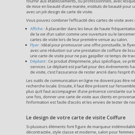
fournir aux établissements, ou professionnels, avec lesque
de mise en beauté d’une mariée, instituts de beauté pour un
avec un joli design de carte de visite.
Vous pouvez combiner l’efficacité des cartes de visite avec 
Affiche
: À placarder dans les lieux de haute fréquentati
de la vie d’un salon comme une ouverture ou le lancement 
cartes de visite lors de leur première venue au salon.
Flyer
: Idéal pour promouvoir une offre ponctuelle, le fly
avec une réduction sur une prestation de coiffure de lissa
une carte de visite pour ne pas gaspiller ce temps de trava
Dépliant
: Ce produit d’imprimerie, plus spécifique, se p
services. Le dépliant est parfait pour des événements h
de visite, c’est l’assurance de rester ancré dans l’esprit 
Les outils de communication en ligne ne doivent pas être né
recherche locale. Ensuite, il faut être présent sur l’ensemb
plus qu’il faut accompagner d’une présence constante sur le
une fois, donner une carte de visite aux clients en provena
l’information est facile d’accès et les envies de tester de 
Le design de votre carte de visite Coiffure
Si plusieurs éléments font figure de marqueur indémodable po
décontractée, style classe et moderne, salon pour femmes o