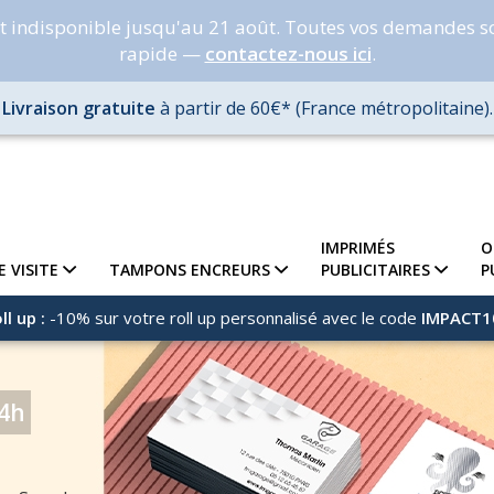
nt indisponible jusqu'au 21 août. Toutes vos demandes s
rapide —
contactez-nous ici
.
Livraison gratuite
à partir de 60€* (France métropolitaine).
IMPRIMÉS
O
E VISITE
TAMPONS ENCREURS
PUBLICITAIRES
P
ll up :
-10% sur votre roll up personnalisé avec le code
IMPACT1
24h