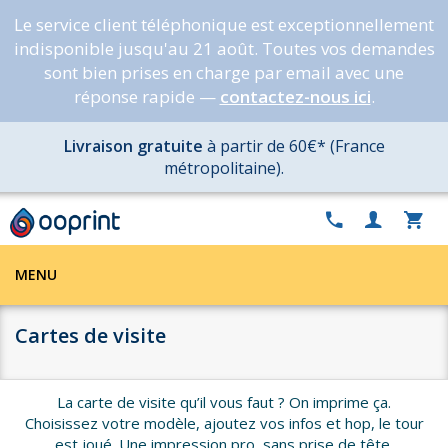
Le service client téléphonique est exceptionnellement
indisponible jusqu'au 21 août. Toutes vos demandes
sont bien prises en charge par email avec une
réponse rapide —
contactez-nous ici
.
Livraison gratuite
à partir de 60€* (France
métropolitaine).
MENU
Cartes de visite
La carte de visite qu’il vous faut ? On imprime ça.
Choisissez votre modèle, ajoutez vos infos et hop, le tour
est joué. Une impression pro, sans prise de tête.