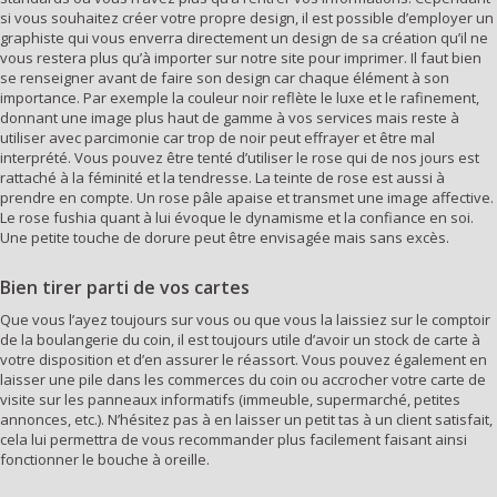
si vous souhaitez créer votre propre design, il est possible d’employer un
graphiste qui vous enverra directement un design de sa création qu’il ne
vous restera plus qu’à importer sur notre site pour imprimer. Il faut bien
se renseigner avant de faire son design car chaque élément à son
importance. Par exemple la couleur noir reflète le luxe et le rafinement,
donnant une image plus haut de gamme à vos services mais reste à
utiliser avec parcimonie car trop de noir peut effrayer et être mal
interprété. Vous pouvez être tenté d’utiliser le rose qui de nos jours est
rattaché à la féminité et la tendresse. La teinte de rose est aussi à
prendre en compte. Un rose pâle apaise et transmet une image affective.
Le rose fushia quant à lui évoque le dynamisme et la confiance en soi.
Une petite touche de dorure peut être envisagée mais sans excès.
Bien tirer parti de vos cartes
Que vous l’ayez toujours sur vous ou que vous la laissiez sur le comptoir
de la boulangerie du coin, il est toujours utile d’avoir un stock de carte à
votre disposition et d’en assurer le réassort. Vous pouvez également en
laisser une pile dans les commerces du coin ou accrocher votre carte de
visite sur les panneaux informatifs (immeuble, supermarché, petites
annonces, etc.). N’hésitez pas à en laisser un petit tas à un client satisfait,
cela lui permettra de vous recommander plus facilement faisant ainsi
fonctionner le bouche à oreille.