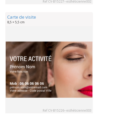
Ref CV-B15227--esthéticienne002
Carte de visite
8,5 × 5,5 cm
Ref CV-B15226--esthéticienne003