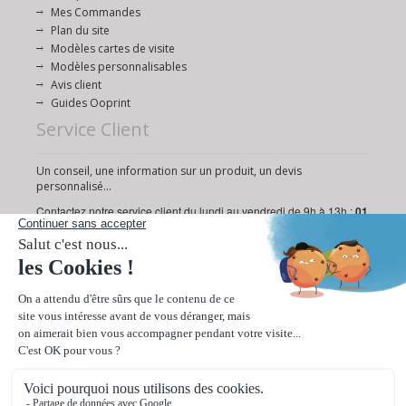
Mes Commandes
Plan du site
Modèles cartes de visite
Modèles personnalisables
Avis client
Guides Ooprint
Service Client
Un conseil, une information sur un produit, un devis
personnalisé...
Contactez notre service client du lundi au vendredi de 9h à 13h :
01
72 95 18 19
Ou via notre
formulaire de contact
.
Paiement sécurisé
Livraison rapide en 24/48h